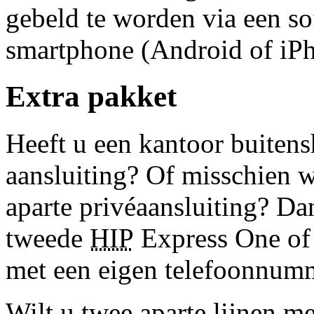
gebeld te worden via een so
smartphone (Android of iPh
Extra pakket
Heeft u een kantoor buitens
aansluiting? Of misschien wi
aparte privéaansluiting? D
tweede
HIP
Express One of
met een eigen telefoonnum
Wilt u twee aparte lijnen m