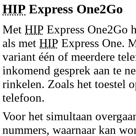
HIP
Express One2Go
Met
HIP
Express One2Go he
als met
HIP
Express One. Ma
variant één of meerdere te
inkomend gesprek aan te ne
rinkelen. Zoals het toestel 
telefoon.
Voor het simultaan overga
nummers, waarnaar kan wor