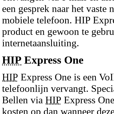
een gesprek naar het vast
mobiele telefoon. HIP Expr
product en gewoon te gebru
internetaansluiting.
HIP
Express One
HIP
Express One is een VoIP
telefoonlijn vervangt. Spe
Bellen via
HIP
Express One
kosten op dan wanneer deze